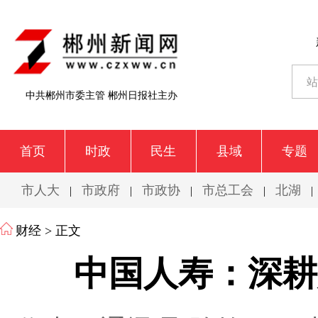
中共郴州市委主管 郴州日报社主办
首页
时政
民生
县域
专题
市人大
市政府
市政协
市总工会
北湖
|
|
|
|
|
财经
> 正文
​中国人寿：深