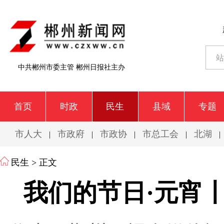
中共郴州市委主管 郴州日报社主办
首页
时政
民生
县域
专题
市人大
市政府
市政协
市总工会
北湖
|
|
|
|
|
民生
> 正文
我们的节日·元宵