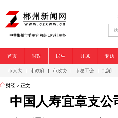
中共郴州市委主管 郴州日报社主办
首页
时政
民生
县域
专题
市人大
市政府
市政协
市总工会
北湖
|
|
|
|
|
财经
> 正文
中国人寿宜章支公