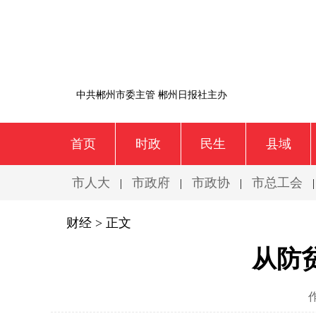
中共郴州市委主管 郴州日报社主办
首页
时政
民生
县域
市人大
市政府
市政协
市总工会
|
|
|
财经
> 正文
从防