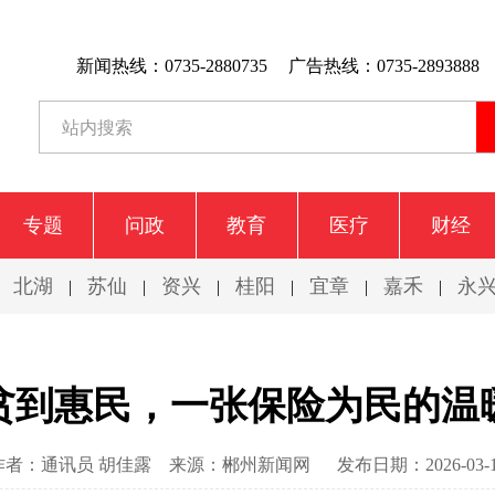
新闻热线：0735-2880735
广告热线：0735-2893888
专题
问政
教育
医疗
财经
北湖
苏仙
资兴
桂阳
宜章
嘉禾
永
|
|
|
|
|
|
|
贫到惠民，一张保险为民的温
作者：通讯员 胡佳露
来源：郴州新闻网
发布日期：2026-03-