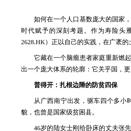
如何在一个人口基数庞大的国家
时代赋予的深刻考题。作为寿险头雁，
2628.HK）正以自己的实践，在广
它藏在一个脑瘤患者家庭重新燃
出一个庞大体系的轮廓：它关乎国，更
普得开：扎根边陲的防贫四保
从广西南宁出发，驱车四个多小
貌，也曾是国家级贫困县。
46岁的陆女士刚给卧床的丈夫张