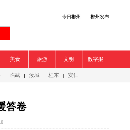
今日郴州
郴州发布
美食
旅游
文明
数字报
兴
临武
汝城
桂东
安仁
|
|
|
|
暖答卷
10