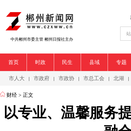
中共郴州市委主管 郴州日报社主办
首页
时政
民生
县域
专题
市人大
市政府
市政协
市总工会
北湖
|
|
|
|
|
财经
> 正文
以专业、温馨服务