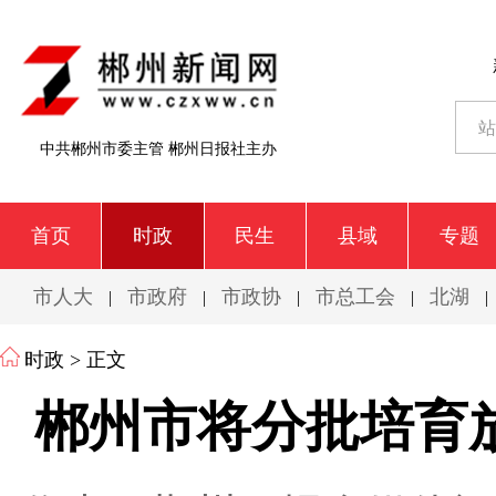
中共郴州市委主管 郴州日报社主办
首页
时政
民生
县域
专题
市人大
市政府
市政协
市总工会
北湖
|
|
|
|
|
时政
> 正文
郴州市将分批培育