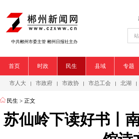
中共郴州市委主管 郴州日报社主办
首页
时政
民生
县域
专题
市人大
市政府
市政协
市总工会
北湖
|
|
|
|
|
民生
> 正文
苏仙岭下读好书丨