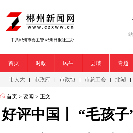
中共郴州市委主管 郴州日报社主办
首页
时政
民生
县域
专题
市人大
市政府
市政协
市总工会
北湖
|
|
|
|
|
首页
>
要闻
> 正文
好评中国丨 “毛孩