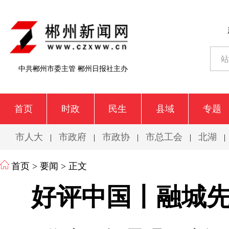
中共郴州市委主管 郴州日报社主办
首页
时政
民生
县域
专题
市人大
市政府
市政协
市总工会
北湖
|
|
|
|
|
首页
>
要闻
> 正文
好评中国丨融城先