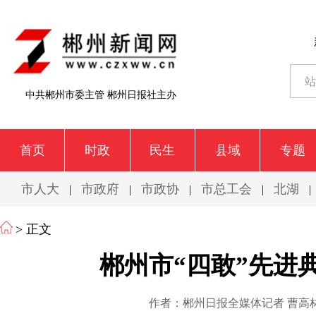
中共郴州市委主管 郴州日报社主办
首页
时政
民生
县域
专题
市人大
市政府
市政协
市总工会
北湖
|
|
|
|
|
> 正文
郴州市“四敢”先进
作者：郴州日报全媒体记者 曹高林 