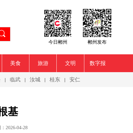
今日郴州
郴州发布
美食
旅游
文明
数字报
兴
临武
汝城
桂东
安仁
|
|
|
|
根基
2026-04-28