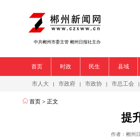
中共郴州市委主管 郴州日报社主办
首页
时政
民生
县域
市人大
市政府
市政协
市总工会
|
|
|
首页
> 正文
提
作者：郴州日