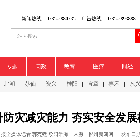
新闻热线：0735-2880735
广告热线：0735-2893888
专题
问政
教育
医疗
财经
北湖
苏仙
资兴
桂阳
宜章
嘉禾
永
|
|
|
|
|
|
|
升防灾减灾能力 夯实安全发展
报全媒体记者 郭亮廷 欧阳常海
来源：郴州新闻网
发布日期：