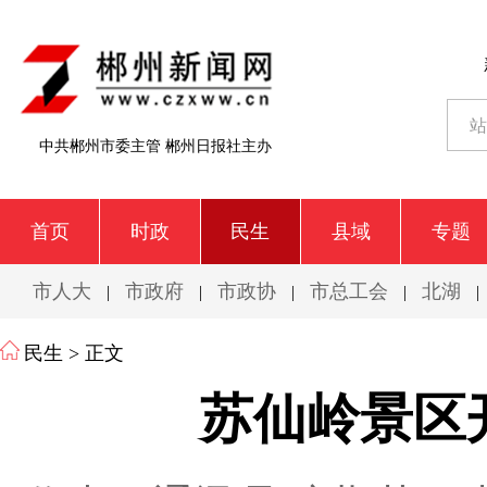
中共郴州市委主管 郴州日报社主办
首页
时政
民生
县域
专题
市人大
市政府
市政协
市总工会
北湖
|
|
|
|
|
民生
> 正文
苏仙岭景区