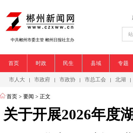
中共郴州市委主管 郴州日报社主办
首页
时政
民生
县域
专题
市人大
市政府
市政协
市总工会
北湖
|
|
|
|
|
首页
>
要闻
> 正文
关于开展2026年