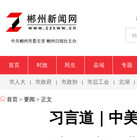
中共郴州市委主管 郴州日报社主办
首页
时政
民生
县域
专题
市人大
市政府
市政协
市总工会
北湖
|
|
|
|
|
首页
>
要闻
> 正文
习言道｜中