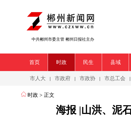
中共郴州市委主管 郴州日报社主办
首页
时政
民生
县域
市人大
市政府
市政协
市总工会
|
|
|
时政
> 正文
海报 |山洪、