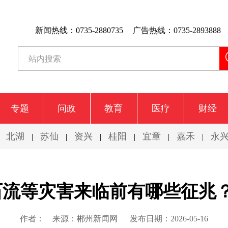
新闻热线：0735-2880735
广告热线：0735-2893888
专题
问政
教育
医疗
财经
北湖
苏仙
资兴
桂阳
宜章
嘉禾
永
|
|
|
|
|
|
|
泥石流等灾害来临前有哪些征兆
作者：
来源：郴州新闻网
发布日期：2026-05-16