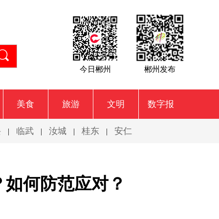
今日郴州
郴州发布
美食
旅游
文明
数字报
兴
临武
汝城
桂东
安仁
|
|
|
|
？如何防范应对？