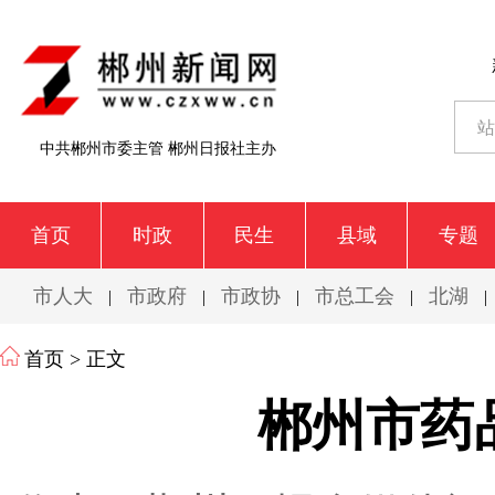
中共郴州市委主管 郴州日报社主办
首页
时政
民生
县域
专题
市人大
市政府
市政协
市总工会
北湖
|
|
|
|
|
首页
> 正文
郴州市药