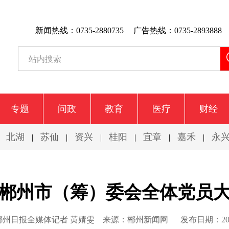
新闻热线：0735-2880735
广告热线：0735-2893888
专题
问政
教育
医疗
财经
北湖
苏仙
资兴
桂阳
宜章
嘉禾
永
|
|
|
|
|
|
|
郴州市（筹）委会全体党员
郴州日报全媒体记者 黄婧雯
来源：郴州新闻网
发布日期：2026