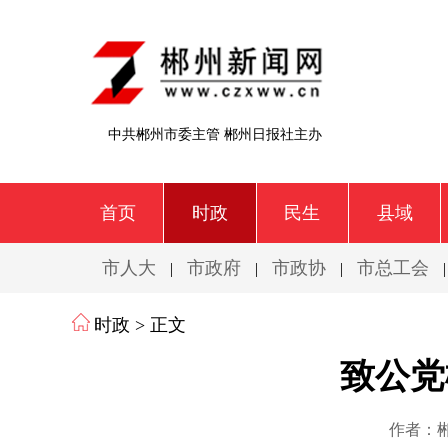
中共郴州市委主管 郴州日报社主办
首页
时政
民生
县域
市人大
市政府
市政协
市总工会
|
|
|
时政
> 正文
致公党
作者：