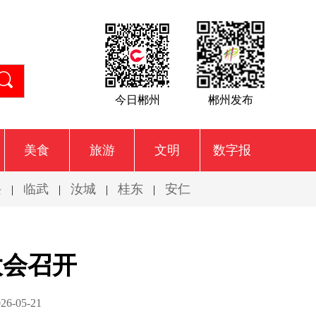
今日郴州
郴州发布
美食
旅游
文明
数字报
兴
临武
汝城
桂东
安仁
|
|
|
|
大会召开
-05-21