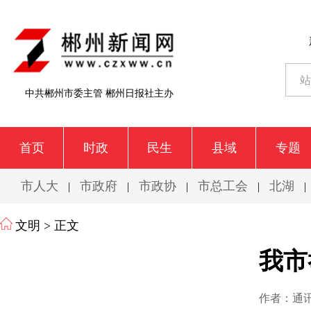
中共郴州市委主管 郴州日报社主办
首页
时政
民生
县域
专题
市人大
市政府
市政协
市总工会
北湖
|
|
|
|
|
文明
> 正文
我市
作者：通讯