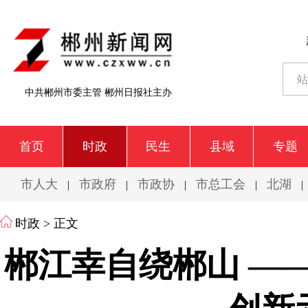
中共郴州市委主管 郴州日报社主办
首页
时政
民生
县域
专题
市人大
市政府
市政协
市总工会
北湖
|
|
|
|
|
时政
> 正文
郴江幸自绕郴山 —