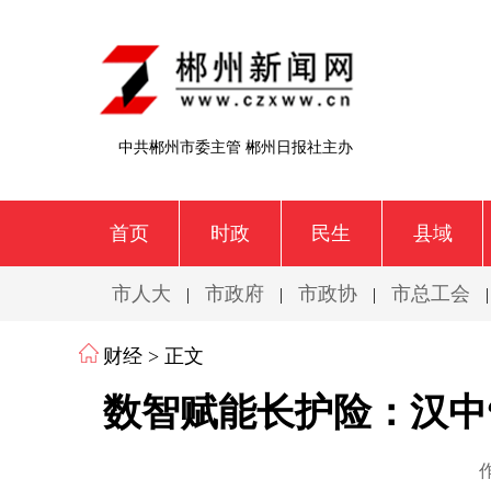
中共郴州市委主管 郴州日报社主办
首页
时政
民生
县域
市人大
市政府
市政协
市总工会
|
|
|
财经
> 正文
数智赋能长护险：汉中