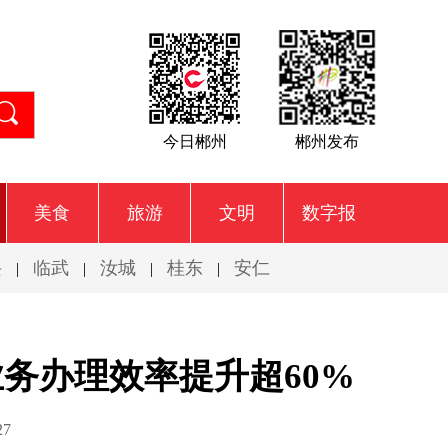
今日郴州
郴州发布
美食
旅游
文明
数字报
兴
临武
汝城
桂东
安仁
|
|
|
|
务办理效率提升超60%
27