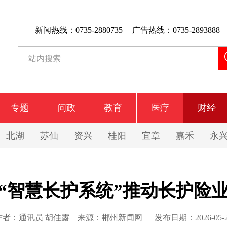
新闻热线：0735-2880735
广告热线：0735-2893888
专题
问政
教育
医疗
财经
北湖
苏仙
资兴
桂阳
宜章
嘉禾
永
|
|
|
|
|
|
|
“智慧长护系统”推动长护险业
作者：通讯员 胡佳露
来源：郴州新闻网
发布日期：2026-05-