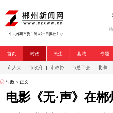
中共郴州市委主管 郴州日报社主办
首页
时政
民生
县域
专题
市人大
市政府
市政协
市总工会
北湖
|
|
|
|
|
时政
> 正文
电影《无·声》在郴