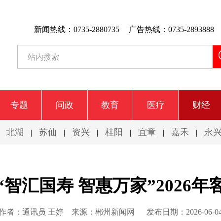
新闻热线：0735-2880735
广告热线：0735-2893888
专题
问政
教育
医疗
财经
北湖
苏仙
资兴
桂阳
宜章
嘉禾
永
|
|
|
|
|
|
|
智汇国寿 智惠万家”2026
作者：通讯员 王婷
来源：郴州新闻网
发布日期：2026-06-0