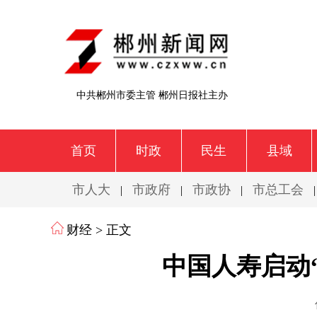
中共郴州市委主管 郴州日报社主办
首页
时政
民生
县域
市人大
市政府
市政协
市总工会
|
|
|
财经
> 正文
中国人寿启动“