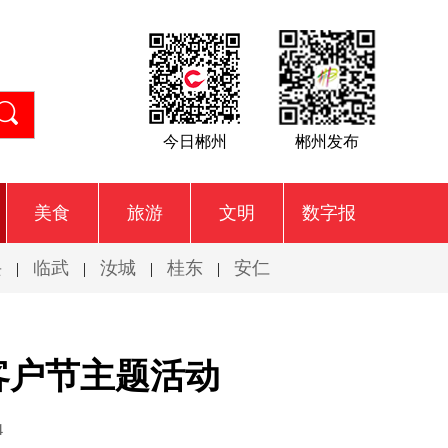
今日郴州
郴州发布
美食
旅游
文明
数字报
兴
临武
汝城
桂东
安仁
|
|
|
|
年客户节主题活动
4