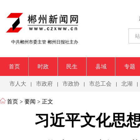
中共郴州市委主管 郴州日报社主办
首页
时政
民生
县域
专题
市人大
市政府
市政协
市总工会
北湖
|
|
|
|
|
首页
>
要闻
> 正文
习近平文化思