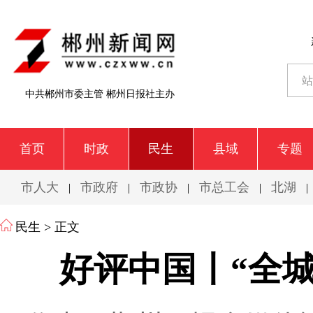
中共郴州市委主管 郴州日报社主办
首页
时政
民生
县域
专题
市人大
市政府
市政协
市总工会
北湖
|
|
|
|
|
民生
> 正文
好评中国丨“全