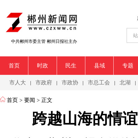
中共郴州市委主管 郴州日报社主办
首页
时政
民生
县域
专题
市人大
市政府
市政协
市总工会
北湖
|
|
|
|
|
首页
>
要闻
> 正文
跨越山海的情谊