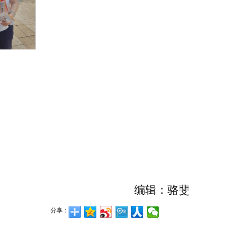
编辑：骆斐
分享：