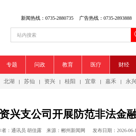
新闻热线：0735-2880735
广告热线：0735-2893888
专题
问政
教育
医疗
财经
北湖
苏仙
资兴
桂阳
宜章
嘉禾
永
|
|
|
|
|
|
|
资兴支公司开展防范非法金
作者：通讯员 胡佳露
来源：郴州新闻网
发布日期：2026-06-