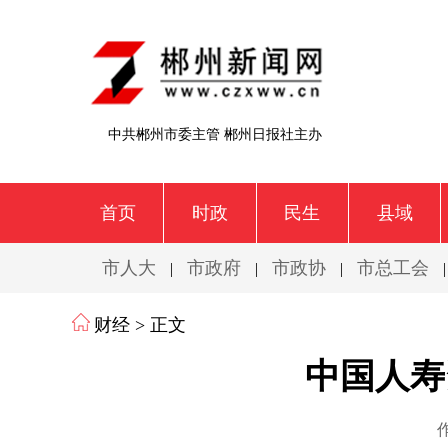
中共郴州市委主管 郴州日报社主办
首页
时政
民生
县域
市人大
市政府
市政协
市总工会
|
|
|
财经
> 正文
中国人寿