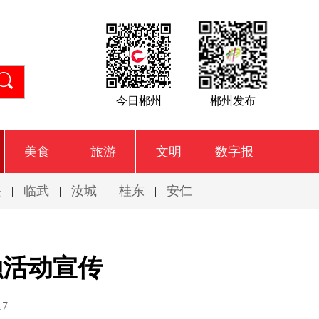
今日郴州
郴州发布
美食
旅游
文明
数字报
兴
临武
汝城
桂东
安仁
|
|
|
|
融活动宣传
17