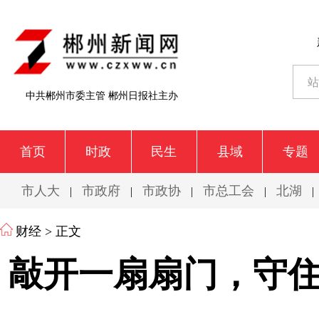
中共郴州市委主管 郴州日报社主办
首页
时政
民生
县域
专题
市人大
市政府
市政协
市总工会
北湖
|
|
|
|
|
财经
> 正文
敲开一扇扇门，守