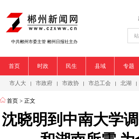
中共郴州市委主管 郴州日报社主办
首页
时政
民生
县域
专题
市人大
市政府
市政协
市总工会
北湖
|
|
|
|
|
首页
> 正文
沈晓明到中南大学调