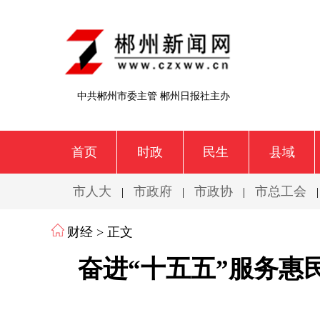
中共郴州市委主管 郴州日报社主办
首页
时政
民生
县域
市人大
市政府
市政协
市总工会
|
|
|
财经
> 正文
奋进“十五五”服务惠