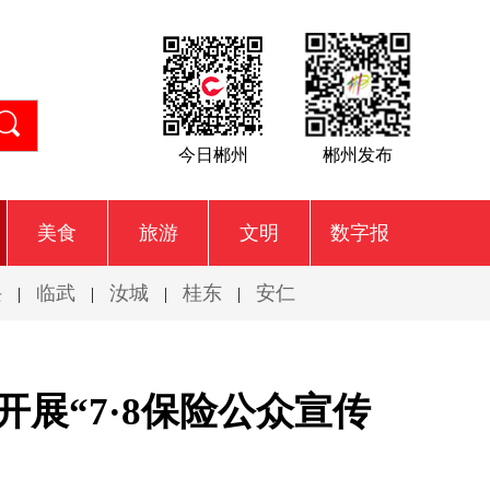
今日郴州
郴州发布
美食
旅游
文明
数字报
兴
临武
汝城
桂东
安仁
|
|
|
|
展“7·8保险公众宣传