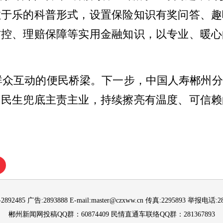
教于乐的科普形式，设置保险知识有奖问答、趣
防控、理赔保障等实用金融知识，以专业、暖心
险与群众互动的便民桥梁。下一步，中国人寿郴州
、民生兜底主责主业，持续擦亮有温度、可信赖
892485 广告:2893888 E-mail:master@czxww.cn 传真:2295893 举报电话:288
郴州新闻网投稿QQ群：60874409 民情直通车联络QQ群：281367893