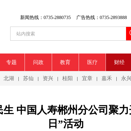
新闻热线：0735-2880735
广告热线：0735-2893888
专题
问政
教育
医疗
财经
北湖
苏仙
资兴
桂阳
宜章
嘉禾
永
|
|
|
|
|
|
|
民生 中国人寿郴州分公司聚力开
日”活动