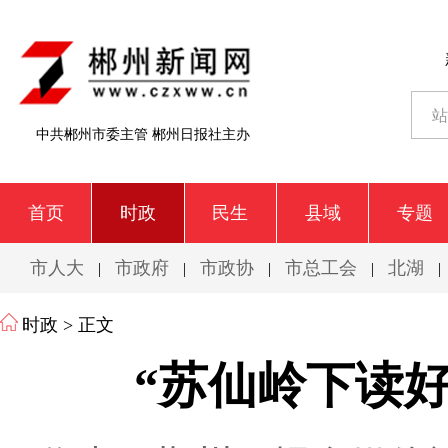
中共郴州市委主管 郴州日报社主办
首页
时政
民生
县域
专题
市人大
市政府
市政协
市总工会
北湖
|
|
|
|
|
时政
> 正文
“苏仙岭下读好