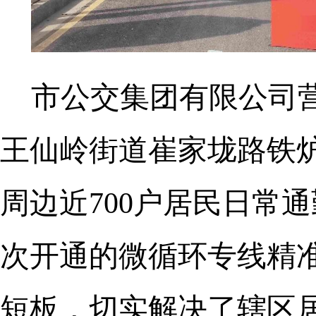
市公交集团有限公司
王仙岭街道崔家垅路铁
周边近700户居民日常
次开通的微循环专线精
短板，切实解决了辖区