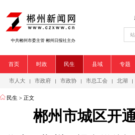
中共郴州市委主管 郴州日报社主办
首页
时政
民生
县域
专题
市人大
市政府
市政协
市总工会
北湖
|
|
|
|
|
民生
> 正文
郴州市城区开