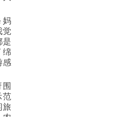
。
爸妈
我觉
都是
了绵
游感
府围
示范
闲旅