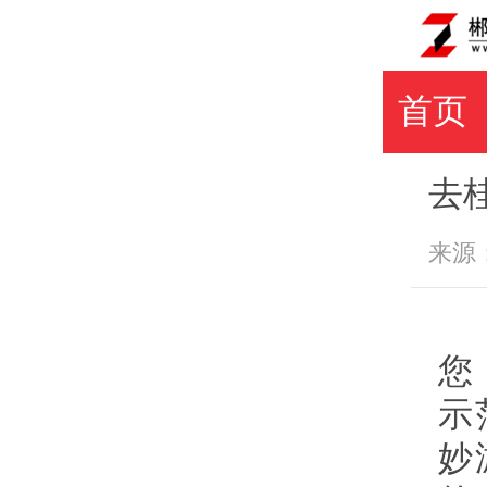
首页
去
来源：郴
您
示
妙