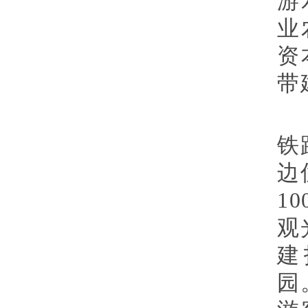
游
业
资
带
铁
边
1
观
建
园