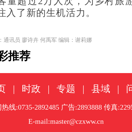
客量超过2万人次，为乡村旅
注入了新的生机活力。
：通讯员 廖诗卉 何禹军 编辑：谢莉娜
彩推荐
页
|
时政
|
专题
|
县域
|
线:0735-2892485 广告:2893888 传真:229
E-mail:master@czxww.cn