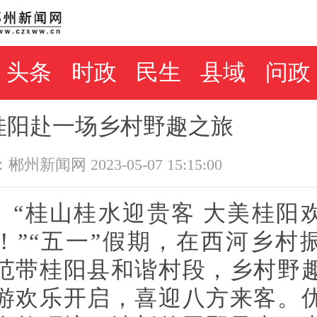
头条
时政
民生
县域
问政
桂阳赴一场乡村野趣之旅
州新闻网 2023-05-07 15:15:00
“桂山桂水迎贵客 大美桂阳
！”“五一”假期，在西河乡村
范带桂阳县和谐村段，乡村野
游欢乐开启，喜迎八方来客。