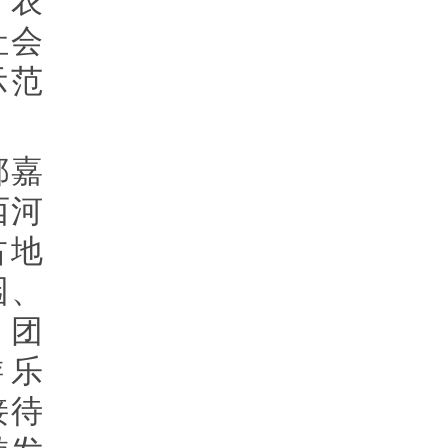
、农
社会
示范
郴嘉
西河
占地
园、
、团
游乐
接待