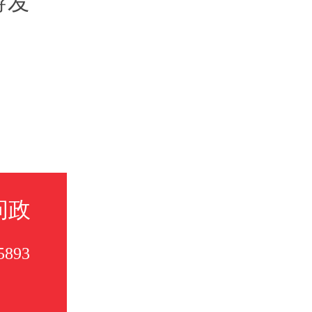
游发
问政
5893