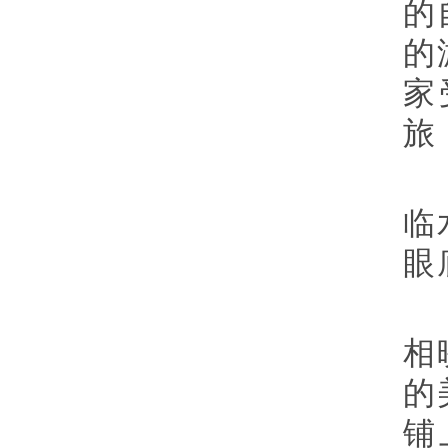
的
的
家
旅
临
眼
相
的
铺