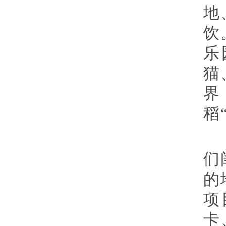
地
饮
乐
猫
界
稻
们
的
项
卡