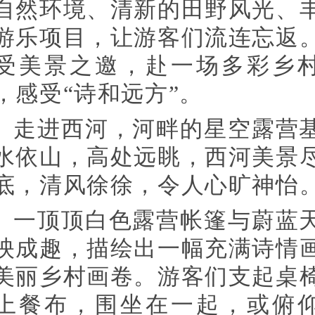
自然环境、清新的田野风光、
游乐项目，让游客们流连忘返
受美景之邀，赴一场多彩乡
，感受“诗和远方”。
走进西河，河畔的星空露营
水依山，高处远眺，西河美景
底，清风徐徐，令人心旷神怡
一顶顶白色露营帐篷与蔚蓝
映成趣，描绘出一幅充满诗情
美丽乡村画卷。游客们支起桌
上餐布，围坐在一起，或俯