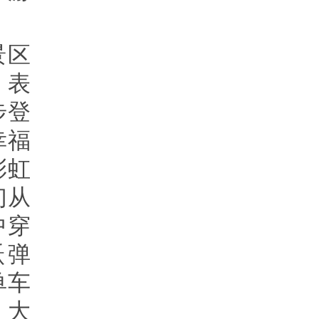
景区
，表
步登
幸福
彩虹
们从
中穿
跃弹
单车
，大