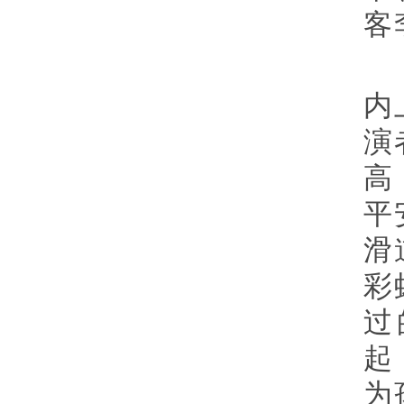
客
内
演
高
平
滑
彩
过
起
为