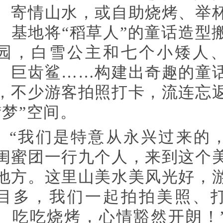
、寄情山水，或自助烧烤、举
。基地将“稻草人”的童话造型
园，白雪公主和七个小矮人
、巨齿鲨……构建出奇趣的童
，不少游客拍照打卡，流连忘
“梦”空间。
“我们是特意从永兴过来的
闺蜜团一行九个人，来到这个
地方。这里山美水美风光好，
目多，我们一起拍拍美照、
、吃吃烧烤，心情豁然开朗！