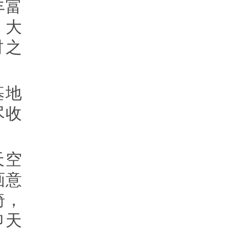
丰富
。大
村之
基地
尽收
。
天空
画意
椅，
仰天