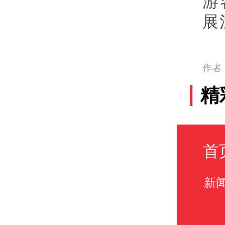
游
展
作者
精
首
新闻热