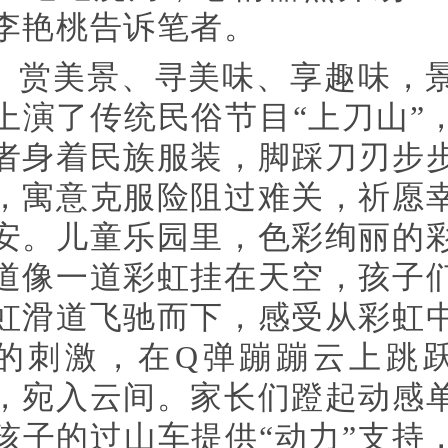
李艳桃告诉笔者。
赏美景、寻美味、享趣味，
上演了传统民俗节目“上刀山”
者身着民族服装，脚踩刀刃步
，寓意克服险阻过难关，祈愿
安。儿童乐园里，色彩绚丽的
道像一道彩虹挂在天空，孩子
虹滑道飞驰而下，感受从彩虹
的刺激，在Q弹蹦蹦云上跳
，宛入云间。家长们蹬起动感
孩子的过山车提供“动力”支持