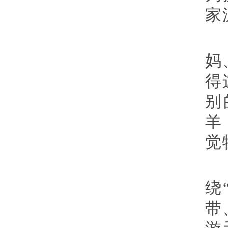
家
妈
得
别
羊
觉
绕
带