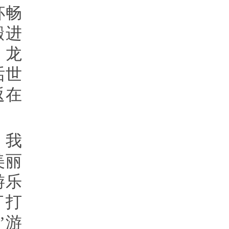
杯畅
搬进
、龙
话世
返在
，我
美丽
游乐
打打
”游