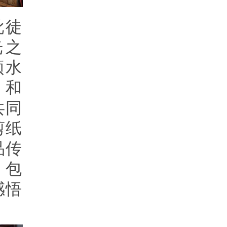
批徒
光之
顺水
、和
共同
剪纸
品传
，包
感悟
。