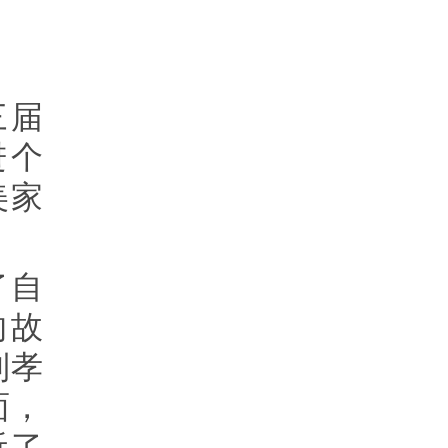
三届
进个
美家
了自
的故
到孝
面，
听了