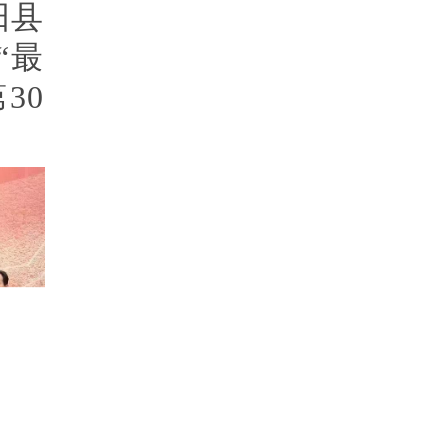
阳县
“最
30