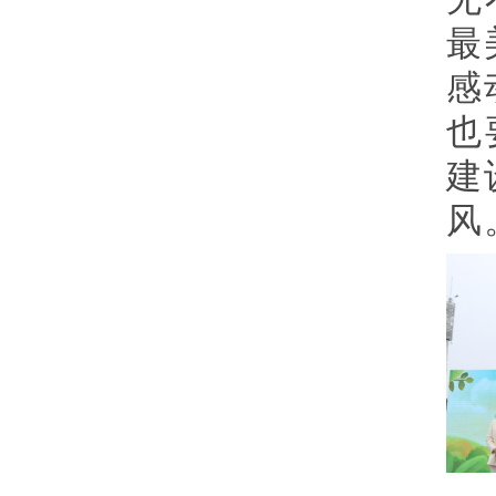
最
感
也
建
风