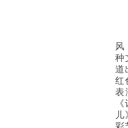
风
种
道
红
表
《
儿
彩