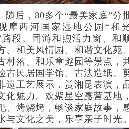
随后，80多个“最美家庭”分
观摩西河国家湿地公园“和
”路段。同游和煦活力窗、和
方、和美风情园、和谐文化苑
古村落、和乐童趣园等景点，
验古民居国学馆、古法造纸、
非遗工艺展示，赏湘昆表演，
文化魅力。欢聚星空露营基地
粑、烤烧烤，畅谈家庭故事，
水与文化之美，乐享亲子时光