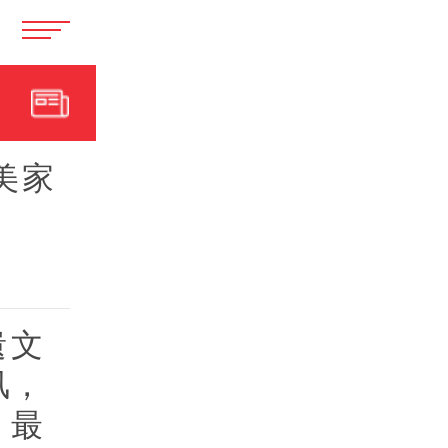
美家
遗文
风，
）最