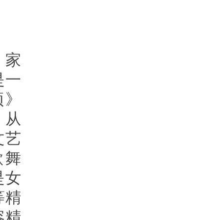
；家
是一
颂》
，从
文艺
歌舞
是女
等精
容精