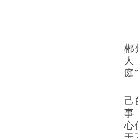
郴
人
庭
己
事
心
无