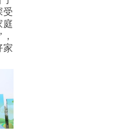
深受
家庭
’，
好家