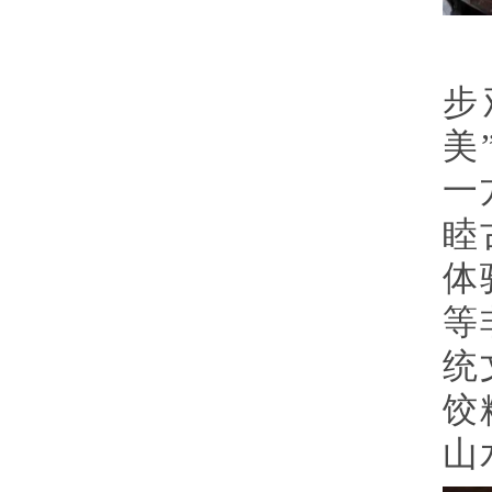
步
美
一
睦
体
等
统
饺
山