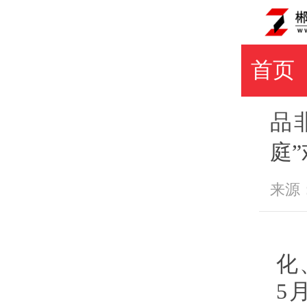
首页
品
庭”
来源：郴
化
5