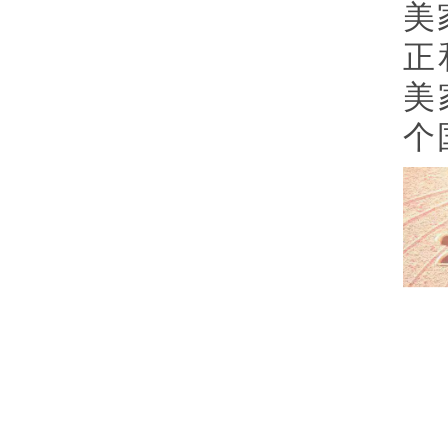
美
正
美
个