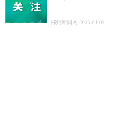
著提升
郴州新闻网 2025-04-09
下一页
首页
|
时政
|
专题
|
县域
|
问政
新闻热线:0735-2892485 广告:2893888 传真:2295893
E-mail:master@czxww.cn
郴州日报社 主办 版权所有：郴州日报社郴州新闻网
地址：苏仙北路郴州日报社大门旁