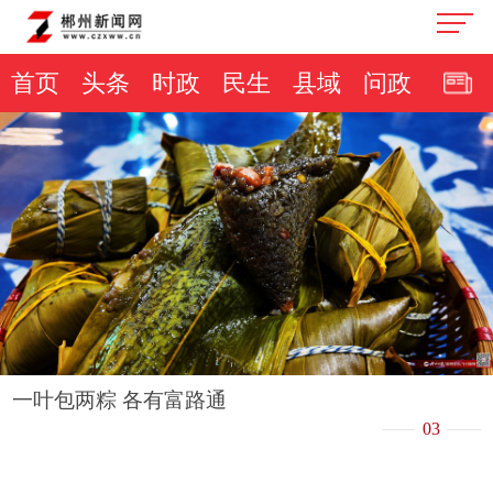
首页
头条
时政
民生
县域
问政
一叶包两粽 各有富路通
03