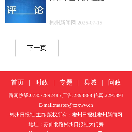
石”到“增长极” 湖南制造跑
出发展加速度
郴州新闻网 2026-07-15
下一页
首页
|
时政
|
专题
|
县域
|
问政
新闻热线:0735-2892485 广告:2893888 传真:2295893
E-mail:master@czxww.cn
郴州日报社 主办 版权所有：郴州日报社郴州新闻网
地址：苏仙北路郴州日报社大门旁