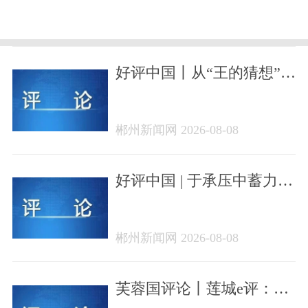
好评中国丨从“王的猜想”看
湖南经济的定力与远见
郴州新闻网 2026-08-08
好评中国 | 于承压中蓄力向
新质处突围——从2026年
半年经济数据看湖南高质
郴州新闻网 2026-08-08
量发展底气
芙蓉国评论丨莲城e评：聚