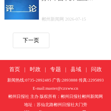
石”到“增长极” 湖南制造跑
出发展加速度
郴州新闻网 2026-07-15
下一页
首页
|
时政
|
专题
|
县域
|
问政
新闻热线:0735-2892485 广告:2893888 传真:2295893
E-mail:master@czxww.cn
郴州日报社 主办 版权所有：郴州日报社郴州新闻网
地址：苏仙北路郴州日报社大门旁