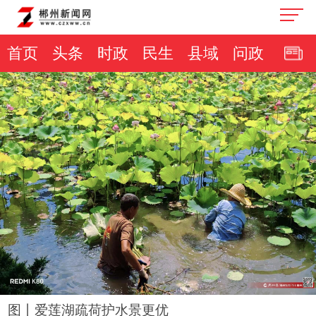
首页
头条
时政
民生
县域
问政
图丨爱莲湖疏荷护水景更优