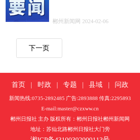
化再提升——巩固拓展主
题教育成果系列评论之一
郴州新闻网 2024-02-06
下一页
首页
|
时政
|
专题
|
县域
|
问政
新闻热线:0735-2892485 广告:2893888 传真:2295893
E-mail:master@czxww.cn
郴州日报社 主办 版权所有：郴州日报社郴州新闻网
地址：苏仙北路郴州日报社大门旁
湘ICP备43100302000113号