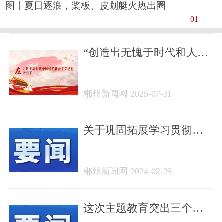
图丨夏日逐浪，桨板、皮划艇火热出圈
01
“创造出无愧于时代和人民
的优秀作品”（深入学习贯
彻习近平新时代中国特色
郴州新闻网 2025-07-31
社会主义思想）——习近
平总书记在浙江工作期间
文化理念与实践·文化精品
关于巩固拓展学习贯彻习
篇
近平新时代中国特色社会
主义思想主题教育成果的
郴州新闻网 2024-02-29
意见
这次主题教育突出三个关