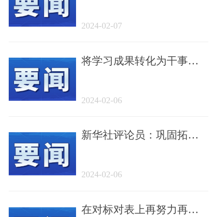
键字
2024-02-07
将学习成果转化为干事创
业的强大动力——广大党
员干部谈落实学习贯彻习
2024-02-06
近平新时代中国特色社会
主义思想主题教育总结会
新华社评论员：巩固拓展
议精神
主题教育成果
2024-02-06
在对标对表上再努力再深