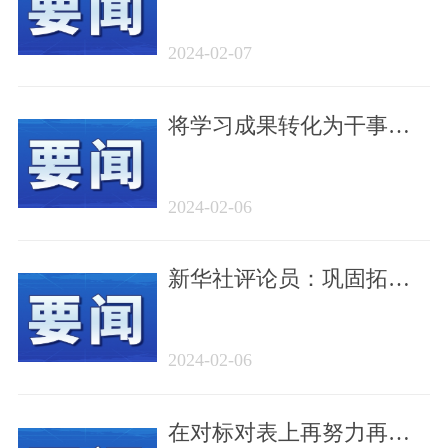
键字
2024-02-07
将学习成果转化为干事创
业的强大动力——广大党
员干部谈落实学习贯彻习
2024-02-06
近平新时代中国特色社会
主义思想主题教育总结会
新华社评论员：巩固拓展
议精神
主题教育成果
2024-02-06
在对标对表上再努力再深