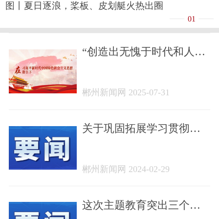
图丨夏日逐浪，桨板、皮划艇火热出圈
01
“创造出无愧于时代和人民
的优秀作品”（深入学习贯
彻习近平新时代中国特色
郴州新闻网 2025-07-31
社会主义思想）——习近
平总书记在浙江工作期间
文化理念与实践·文化精品
关于巩固拓展学习贯彻习
篇
近平新时代中国特色社会
主义思想主题教育成果的
郴州新闻网 2024-02-29
意见
这次主题教育突出三个关