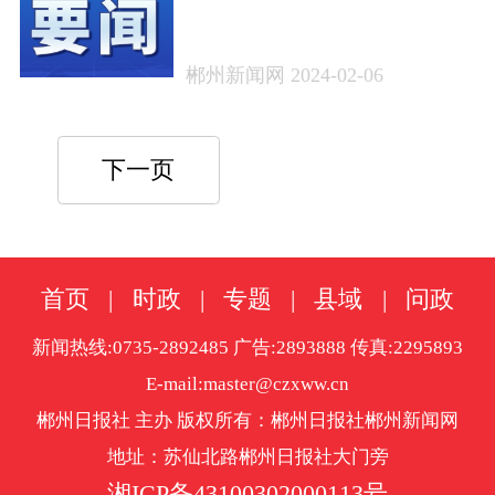
化再提升——巩固拓展主
题教育成果系列评论之一
郴州新闻网 2024-02-06
下一页
首页
|
时政
|
专题
|
县域
|
问政
新闻热线:0735-2892485 广告:2893888 传真:2295893
E-mail:master@czxww.cn
郴州日报社 主办 版权所有：郴州日报社郴州新闻网
地址：苏仙北路郴州日报社大门旁
湘ICP备43100302000113号