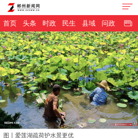
首页
头条
时政
民生
县域
问政
图丨爱莲湖疏荷护水景更优