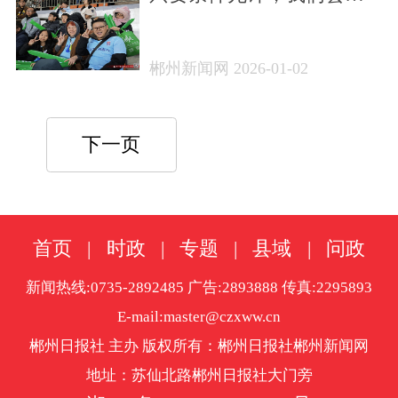
量到场观看儿子比赛”
郴州新闻网 2026-01-02
下一页
首页
|
时政
|
专题
|
县域
|
问政
新闻热线:0735-2892485 广告:2893888 传真:2295893
E-mail:master@czxww.cn
郴州日报社 主办 版权所有：郴州日报社郴州新闻网
地址：苏仙北路郴州日报社大门旁