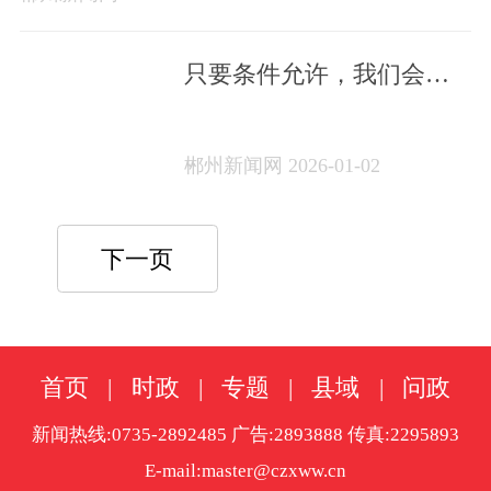
只要条件允许，我们会尽
量到场观看儿子比赛”
郴州新闻网 2026-01-02
下一页
首页
|
时政
|
专题
|
县域
|
问政
新闻热线:0735-2892485 广告:2893888 传真:2295893
E-mail:master@czxww.cn