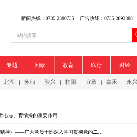
新闻热线：0735-2880735
广告热线：0735-2893888
专题
问政
教育
医疗
财经
北湖
苏仙
资兴
桂阳
宜章
嘉禾
永
|
|
|
|
|
|
|
养心志、育情操的重要作用
万众一心 接续奋斗（学习贯彻党的二十届四中全会精神）——广大党员干部深入学习贯彻党的二十届四中全会精神