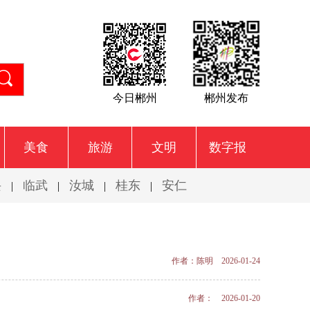
今日郴州
郴州发布
美食
旅游
文明
数字报
兴
临武
汝城
桂东
安仁
|
|
|
|
作者：陈明 2026-01-24
作者： 2026-01-20