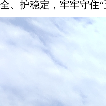
全、护稳定，牢牢守住“