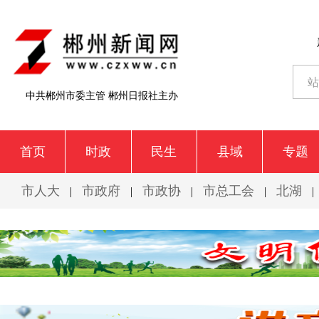
中共郴州市委主管 郴州日报社主办
首页
时政
民生
县域
专题
市人大
市政府
市政协
市总工会
北湖
|
|
|
|
|