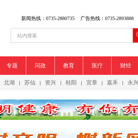
新闻热线：0735-2880735
广告热线：0735-2893888
专题
问政
教育
医疗
财经
北湖
苏仙
资兴
桂阳
宜章
嘉禾
永
|
|
|
|
|
|
|