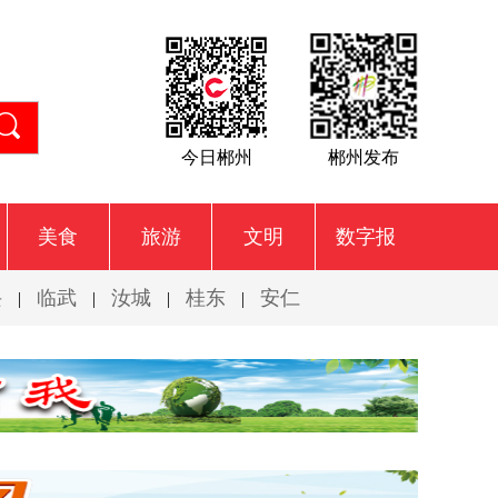
今日郴州
郴州发布
美食
旅游
文明
数字报
兴
临武
汝城
桂东
安仁
|
|
|
|