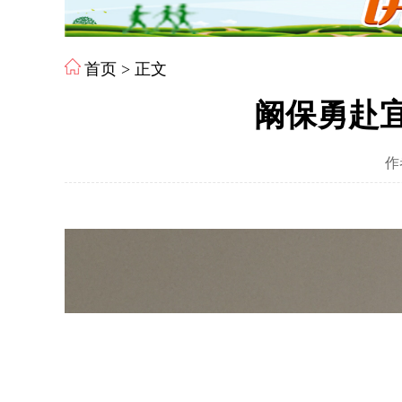
首页
> 正文
阚保勇赴
作