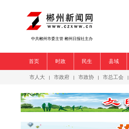
中共郴州市委主管 郴州日报社主办
首页
时政
民生
县域
市人大
市政府
市政协
市总工会
|
|
|