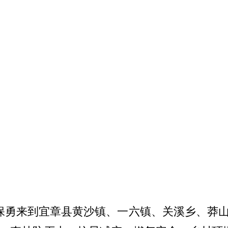
阚保勇来到宜章县黄沙镇、一六镇、关溪乡、莽山