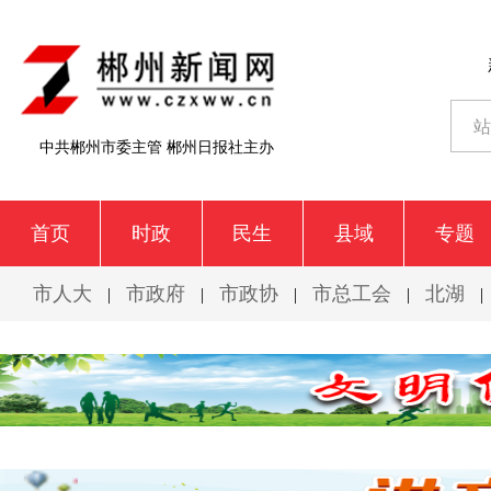
中共郴州市委主管 郴州日报社主办
首页
时政
民生
县域
专题
市人大
市政府
市政协
市总工会
北湖
|
|
|
|
|