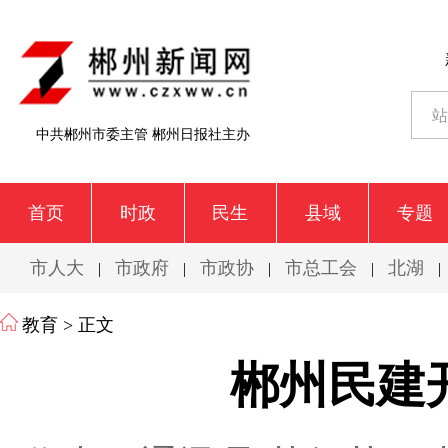
中共郴州市委主管 郴州日报社主办
首页
时政
民生
县域
专题
市人大
市政府
市政协
市总工会
北湖
|
|
|
|
|
教育
> 正文
郴州民建