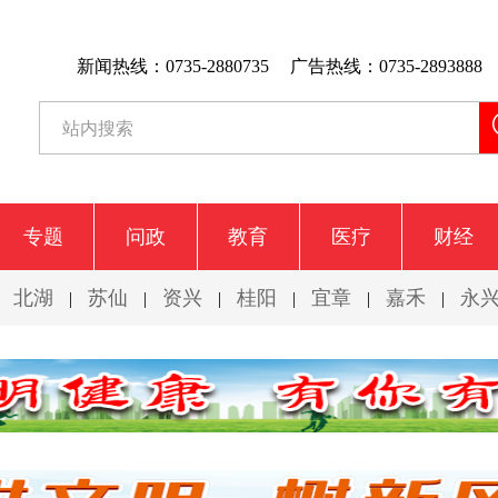
新闻热线：0735-2880735
广告热线：0735-2893888
专题
问政
教育
医疗
财经
北湖
苏仙
资兴
桂阳
宜章
嘉禾
永
|
|
|
|
|
|
|