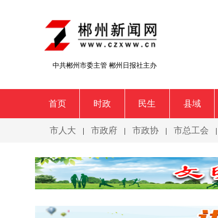
中共郴州市委主管 郴州日报社主办
首页
时政
民生
县域
市人大
市政府
市政协
市总工会
|
|
|