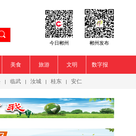
今日郴州
郴州发布
美食
旅游
文明
数字报
兴
临武
汝城
桂东
安仁
|
|
|
|