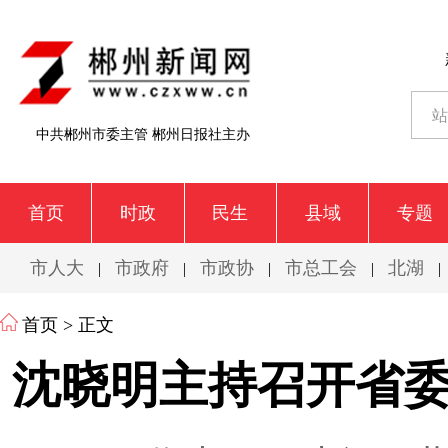
中共郴州市委主管 郴州日报社主办
首页
时政
民生
县域
专题
市人大
市政府
市政协
市总工会
北湖
|
|
|
|
|
首页
> 正文
沈晓明主持召开省