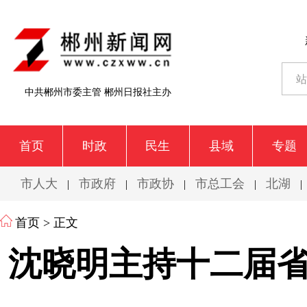
中共郴州市委主管 郴州日报社主办
首页
时政
民生
县域
专题
市人大
市政府
市政协
市总工会
北湖
|
|
|
|
|
首页
> 正文
沈晓明主持十二届