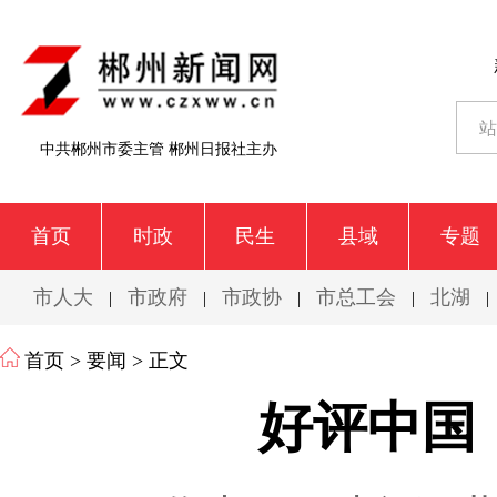
中共郴州市委主管 郴州日报社主办
首页
时政
民生
县域
专题
市人大
市政府
市政协
市总工会
北湖
|
|
|
|
|
首页
>
要闻
> 正文
好评中国