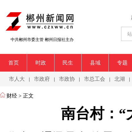
中共郴州市委主管 郴州日报社主办
首页
时政
民生
县域
专题
市人大
市政府
市政协
市总工会
北湖
|
|
|
|
|
财经
> 正文
南台村：“